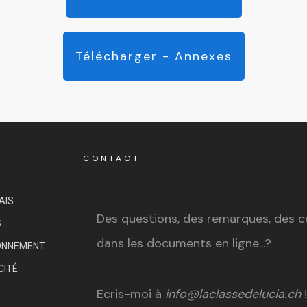
Télécharger - Annexes
CONTACT
AIS
Des questions, des remarques, des co
S
dans les documents en ligne...?
ONNEMENT
CITÉ
Ecris-moi à
info@laclassedelucia.ch
!