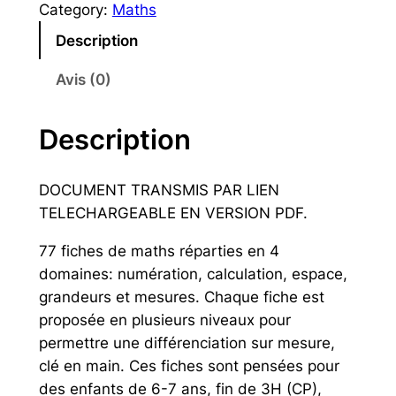
Category:
Maths
n
e
t
r
Description
i
n
Avis (0)
t
a
é
t
d
i
Description
e
v
M
e
DOCUMENT TRANSMIS PAR LIEN
a
:
TELECHARGEABLE EN VERSION PDF.
t
h
77 fiches de maths réparties en 4
s
domaines: numération, calculation, espace,
–
grandeurs et mesures. Chaque fiche est
C
proposée en plusieurs niveaux pour
P
permettre une différenciation sur mesure,
-
clé en main. Ces fiches sont pensées pour
C
des enfants de 6-7 ans, fin de 3H (CP),