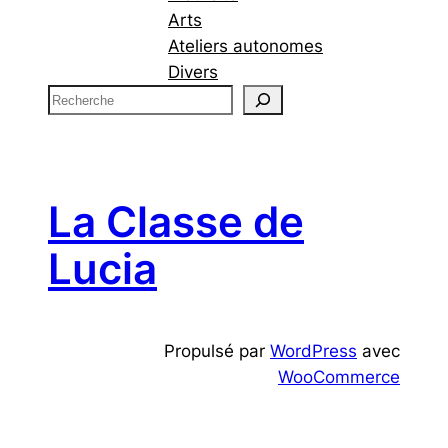
Arts
Ateliers autonomes
Divers
R
e
c
h
e
La Classe de
r
c
Lucia
h
e
Propulsé par
WordPress
avec
WooCommerce