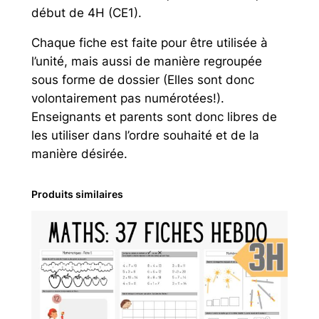
E
début de 4H (CE1).
1
Chaque fiche est faite pour être utilisée à
/
l’unité, mais aussi de manière regroupée
3
sous forme de dossier (Elles sont donc
H
volontairement pas numérotées!).
-
Enseignants et parents sont donc libres de
4
les utiliser dans l’ordre souhaité et de la
H
manière désirée.
–
D
o
Produits similaires
s
s
i
e
r
d