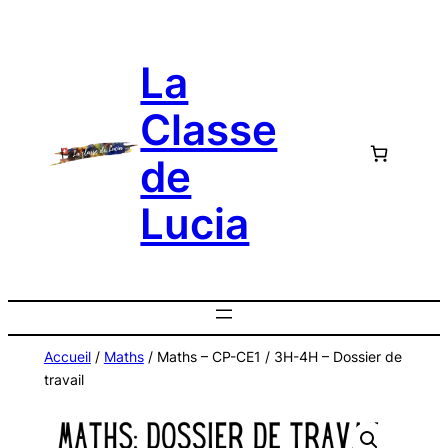
Aller
au
La
contenu
Classe
de
Lucia
Accueil
/
Maths
/ Maths – CP-CE1 / 3H-4H – Dossier de
travail