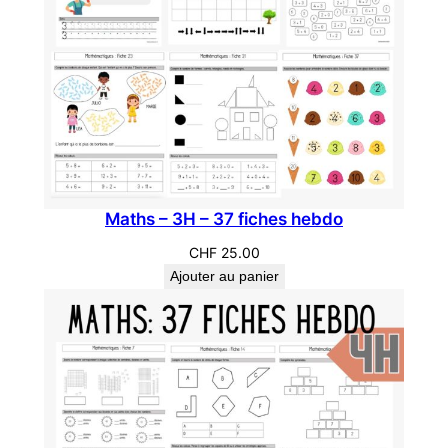
e
t
r
a
v
a
i
l
Maths – 3H – 37 fiches hebdo
CHF
25.00
Ajouter au panier